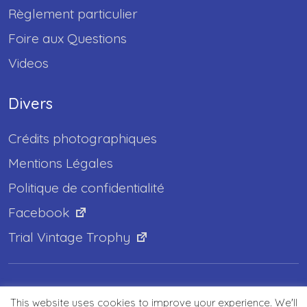
Règlement particulier
Foire aux Questions
Videos
Divers
Crédits photographiques
Mentions Légales
Politique de confidentialité
Facebook
Trial Vintage Trophy
This website uses cookies to improve your experience. We'll
© Ventoux trial Classic 2021. All rights reserved.