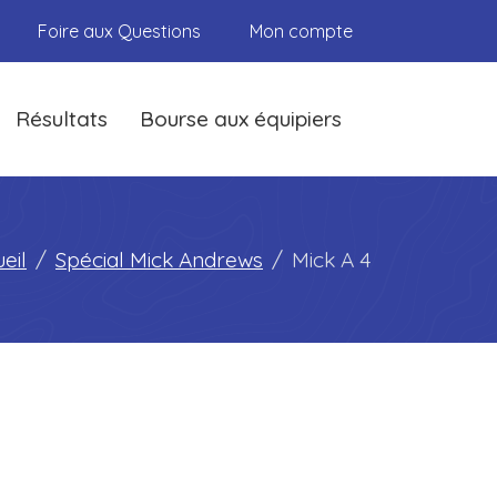
Foire aux Questions
Mon compte
Résultats
Bourse aux équipiers
eil
Spécial Mick Andrews
Mick A 4